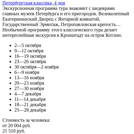
Петербургская классика, 4 дня
Экскурсионная программа тура знакомит с шедеврами
главных музеев Петербурга и его пригородов. Великолепный
Екатерининский Дворец с Янтарной комнатой,
Государственный Эрмитаж, Петропавловская крепость…
Необычной программу этого классического тура делает
интереснейшая экскурсия в Кронштадт на остров Котлин.
2—5 октября
9—12 октября
16—19 октября
23—26 октября
30 октября—2 ноября
6—9 ноября
13—16 ноября
20—23 ноября
27—30 ноября
4—7 декабря
11—14 декабря
18—21 декабря
25—28 декабря
Стоимость за человека:
от 20 004 руб.
21 510 руб.