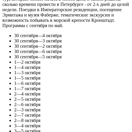
сколько времени провести в Петербурге - от 2-х дней до целой
недели. Поездки в Императорские резиденции, посещение
Эрмитажа и музея Фаберже, тематические экскурсии и
возможность побывать в морской крепости Кронштадт.
Программа с сентября по май.
30 сентября—4 октября
30 сентября—3 октября
30 сентября—2 октября
30 сентября—6 октября
30 сентября—5 октября
1—2 октября
1—4 октября
1—3 октября
1—5 октября
1—6 октября
1—7 октября
2—4 октября
2—5 октября
2—6 октября
2—3 октября
2—7 октября
2—8 октября
3—4 октября
3—5 октября