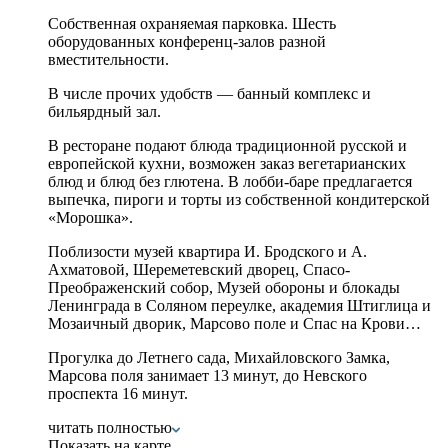
Собственная охраняемая парковка. Шесть
оборудованных конференц-залов разной
вместительности.
В числе прочих удобств — банный комплекс и
бильярдный зал.
В ресторане подают блюда традиционной русской и
европейской кухни, возможен заказ вегетарианских
блюд и блюд без глютена. В лобби-баре предлагается
выпечка, пироги и торты из собственной кондитерской
«Морошка».
Поблизости музей квартира И. Бродского и А.
Ахматовой, Шереметевский дворец, Спасо-
Преображенский собор, Музей обороны и блокады
Ленинграда в Соляном переулке, академия Штиглица и
Мозаичный дворик, Марсово поле и Спас на Крови…
Прогулка до Летнего сада, Михайловского Замка,
Марсова поля занимает 13 минут, до Невского
проспекта 16 минут.
читать полностью
Показать на карте