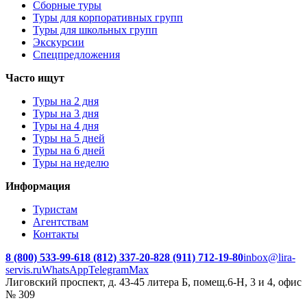
Сборные туры
Туры для корпоративных групп
Туры для школьных групп
Экскурсии
Спецпредложения
Часто ищут
Туры на 2 дня
Туры на 3 дня
Туры на 4 дня
Туры на 5 дней
Туры на 6 дней
Туры на неделю
Информация
Туристам
Агентствам
Контакты
8 (800) 533-99-61
8 (812) 337-20-82
8 (911) 712-19-80
inbox@lira-
servis.ru
WhatsApp
Telegram
Max
Лиговский проспект, д. 43-45 литера Б, помещ.6-Н, 3 и 4, офис
№ 309