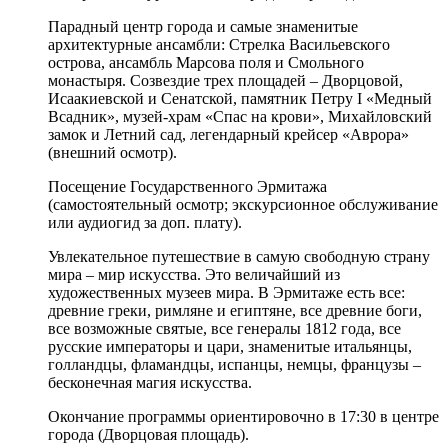
Парадный центр города и самые знаменитые
архитектурные ансамбли: Стрелка Васильевского
острова, ансамбль Марсова поля и Смольного
монастыря. Созвездие трех площадей – Дворцовой,
Исаакиевской и Сенатской, памятник Петру I «Медный
Всадник», музей-храм «Спас на крови», Михайловский
замок и Летний сад, легендарный крейсер «Аврора»
(внешний осмотр).
Посещение Государственного Эрмитажа
(самостоятельный осмотр;
экскурсионное обслуживание
или аудиогид за доп. плату).
Увлекательное путешествие в самую свободную страну
мира – мир искусства. Это величайший из
художественных музеев мира. В Эрмитаже есть все:
древние греки, римляне и египтяне, все древние боги,
все возможные святые, все генералы 1812 года, все
русские императоры и цари, знаменитые итальянцы,
голландцы, фламандцы, испанцы, немцы, французы –
бесконечная магия искусства.
Окончание программы ориентировочно в
17:30
в центре
города (Дворцовая площадь).