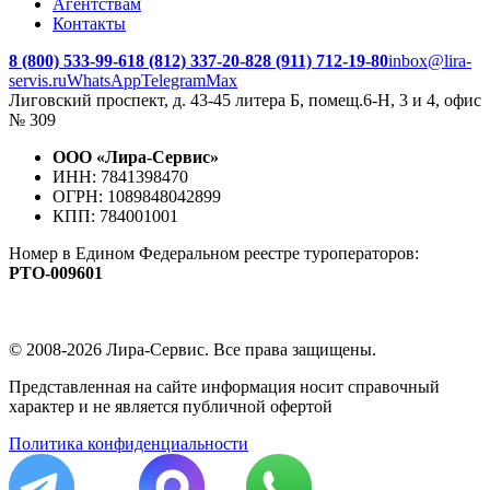
Агентствам
Контакты
8 (800) 533-99-61
8 (812) 337-20-82
8 (911) 712-19-80
inbox@lira-
servis.ru
WhatsApp
Telegram
Max
Лиговский проспект, д. 43-45 литера Б, помещ.6-Н, 3 и 4, офис
№ 309
ООО «Лира-Сервис»
ИНН: 7841398470
ОГРН: 1089848042899
КПП: 784001001
Номер в Едином Федеральном реестре туроператоров:
РTO‑009601
© 2008-2026 Лира-Сервис. Все права защищены.
Представленная на сайте информация носит справочный
характер и не является публичной офертой
Политика конфиденциальности