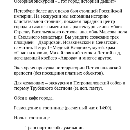
Обзорная экскурсия «Этот город историей дышит».
Петербург более двух веков был столицей Российской
империи. На экскурсии мы вспомним историю
блистательной столицы, покажем парадный центр
города и самые знаменитые архитектурные ансамбли:
Стрелку Васильевского острова, ансамбль Марсова поля
и Смольного монастыря. Вы увидите созвездие трех
площадей – Дворцовой, Исаакиевской и Сенатской,
памятник Петру I «Медный Всадник», музей-храм
«Спас на крови», Михайловский замок и Летний сад,
легендарный крейсер «Аврора» и многое другое.
Экскурсия прогулка по территории Петропавловской
крепости (без посещения платных объектов).
Для желающих – экскурсия в Петропавловский собор и
тюрьму Трубецкого бастиона (за доп. плату).
Обед в кафе города.
Размещение в гостинице (расчетный час с
14:00
).
Ночь в гостинице.
Транспортное обслуживание.