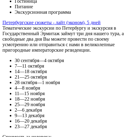
Гостиница
Питание
Экскурсионная программа
Петербургские сюжеты - лайт (эконом), 5 дней
Тематические экскурсии по Петербургу и экскурсия в
Государственный Эрмитаж займут три дня нашего тура, а
свободные два дня Вы можете провести по своему
усмотрению или отправиться с нами в великолепные
пригородные императорские резиденции.
30 сентября—4 октября
7—11 октября
14—18 октября
21—25 октября
28 октября—1 ноября
4—8 ноября
11—15 ноября
18—22 ноября
25—29 ноября
2—6 декабря
9—13 декабря
16—20 декабря
23—27 декабря
Стоимость за человека: