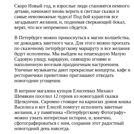
Скоро Новый год, и взрослые люди становятся немного
детьми, начинают вновь верить в светлые сказки и
самые невозможные чудеса! Под бой курантов все
загадывают желания, и, поднимая сверкающий бокал,
верят, что все непременно сбудется.
В Петербурге можно прикоснуться к магии волшебства,
не дожидаясь заветного часа. Для этого можно проехать
по сказочному петербургскому маршруту и все желания
будут исполнены. Мы выйдем на пешеходную Малую
Садовую улицу, нарядную, сияющую огнями и
наполненную веселым праздничным настроением.
Уличные музыканты дают прекрасные концерты, кафе и
ресторанчики приветливо приглашают отведать
новогодние угощения.
В витрине магазина купцов Елисеевых Михаил
Шемякин поселил 12 героев из новогодней сказки
Щелкунчик. Скромно стоящие на карнизах домов кошка
Василиса и кот Елисей помогут исполнить заветные
желания, а у памятника «Петербургскому Фотографу»
можно узнать интересные истории, и, конечно,
сфотографироваться с ним, сохранив этот радостный
новогодний день навсегда.