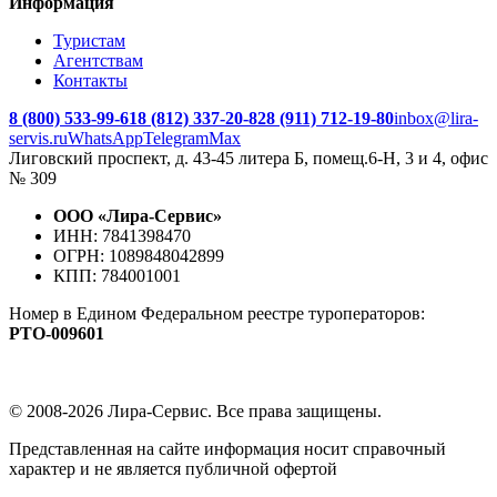
Информация
Туристам
Агентствам
Контакты
8 (800) 533-99-61
8 (812) 337-20-82
8 (911) 712-19-80
inbox@lira-
servis.ru
WhatsApp
Telegram
Max
Лиговский проспект, д. 43-45 литера Б, помещ.6-Н, 3 и 4, офис
№ 309
ООО «Лира-Сервис»
ИНН: 7841398470
ОГРН: 1089848042899
КПП: 784001001
Номер в Едином Федеральном реестре туроператоров:
РTO‑009601
© 2008-2026 Лира-Сервис. Все права защищены.
Представленная на сайте информация носит справочный
характер и не является публичной офертой