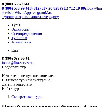
8 (800) 533-99-61
8 (800) 533-99-61
8 (812) 337-20-82
8 (911) 712-19-80
inbox@lira-
servis.ru
WhatsApp
Telegram
Max
Туроператор по Санкт-Петербургу
Туры
Экскурсии
Спецпредложения
Туристам
Агентствам
Ещё
8 (800) 533-99-61
inbox@lira-servis.ru
Подобрать тур
Начните ваше путешествие здесь
Вы ищете тур или экскурсию?
Даты путешествия
Найти тур
Смотреть все туры
Новый год на невских берегах, 4 дня