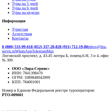
Туры на 5 дней
Туры на 6 дней
Туры на неделю
Информация
Туристам
Агентствам
Контакты
8 (800) 533-99-61
8 (812) 337-20-82
8 (911) 712-19-80
inbox@lira-
servis.ru
WhatsApp
Telegram
Max
Лиговский проспект, д. 43-45 литера Б, помещ.6-Н, 3 и 4, офис
№ 309
ООО «Лира-Сервис»
ИНН: 7841398470
ОГРН: 1089848042899
КПП: 784001001
Номер в Едином Федеральном реестре туроператоров:
РTO‑009601