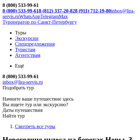
8 (800) 533-99-61
8 (800) 533-99-61
8 (812) 337-20-82
8 (911) 712-19-80
inbox@lira-
servis.ru
WhatsApp
Telegram
Max
Туроператор по Санкт-Петербургу
Туры
Экскурсии
Спецпредложения
Туристам
Агентствам
Ещё
8 (800) 533-99-61
inbox@lira-servis.ru
Подобрать тур
Начните ваше путешествие здесь
Вы ищете тур или экскурсию?
Даты путешествия
Найти тур
Смотреть все туры
Новогодние чудеса на берегах Невы, 3