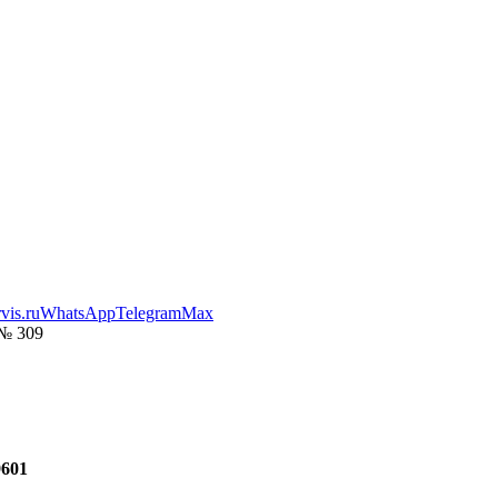
vis.ru
WhatsApp
Telegram
Max
 № 309
601