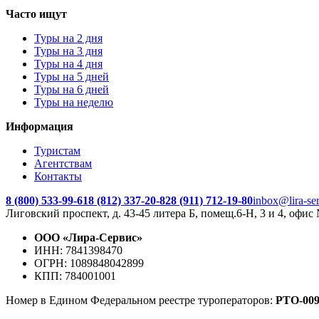
Часто ищут
Туры на 2 дня
Туры на 3 дня
Туры на 4 дня
Туры на 5 дней
Туры на 6 дней
Туры на неделю
Информация
Туристам
Агентствам
Контакты
8 (800) 533-99-61
8 (812) 337-20-82
8 (911) 712-19-80
inbox@lira-ser
Лиговский проспект, д. 43-45 литера Б, помещ.6-Н, 3 и 4, офис
ООО «Лира-Сервис»
ИНН: 7841398470
ОГРН: 1089848042899
КПП: 784001001
Номер в Едином Федеральном реестре туроператоров:
РTO‑009