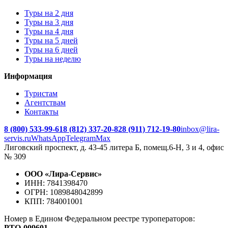
Туры на 2 дня
Туры на 3 дня
Туры на 4 дня
Туры на 5 дней
Туры на 6 дней
Туры на неделю
Информация
Туристам
Агентствам
Контакты
8 (800) 533-99-61
8 (812) 337-20-82
8 (911) 712-19-80
inbox@lira-
servis.ru
WhatsApp
Telegram
Max
Лиговский проспект, д. 43-45 литера Б, помещ.6-Н, 3 и 4, офис
№ 309
ООО «Лира-Сервис»
ИНН: 7841398470
ОГРН: 1089848042899
КПП: 784001001
Номер в Едином Федеральном реестре туроператоров:
РTO‑009601