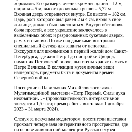
хоромами. Его размеры очень скромны: длина – 12 м,
ширина – 5 м, высота до конька крыши – 5,72 м.
Входная дверь открывается внутрь. Ее высота – 182 см.
Царь, рост которого был равен 2 м 4 см, входя в свое
жилище, должен был наклоняться. Внутри обстановка
была простой, а все украшение заключалось в
выбеленных обоях и разрисованных букетами дверях,
рамах и ставнях. Позже над домиками выстроили
специальный футляр для защиты от непогоды.
Экскурсия для школьников в первый жилой дом Санкт-
Петербурга, где жил Петр I до постройки Дворца,
памятник Петровской эпохе, чьи стены хранят память о
Петре Великом. В коллекции музея личные вещи
императора, предметы быта и документы времен
Северной войны.
Посещение в Павильонах Михайловского замка
Мультимедийной выставки «Петр Первый. Силы духа
необъятной…» (продолжительность интерактивной
экскурсии 1,5 часа; время работы выставки: 1 декабря
2023 – 31 марта 2024).
Следуя за искусным медиатором, посетители выставки
проходят четыре зала интерактивного пространства, где
на основе живописной коллекции Русского музея