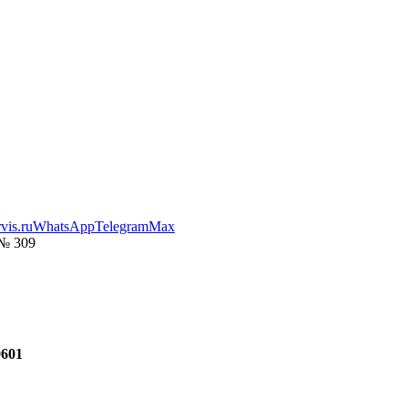
vis.ru
WhatsApp
Telegram
Max
 № 309
601