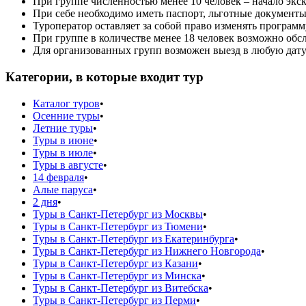
При группе численностью менее 10 человек – начало экс
При себе необходимо иметь паспорт, льготные документы
Туроператор оставляет за собой право изменять программ
При группе в количестве менее 18 человек возможно обс
Для организованных групп возможен выезд в любую дату (
Категории, в которые входит тур
Каталог туров
•
Осенние туры
•
Летние туры
•
Туры в июне
•
Туры в июле
•
Туры в августе
•
14 февраля
•
Алые паруса
•
2 дня
•
Туры в Санкт-Петербург из Москвы
•
Туры в Санкт-Петербург из Тюмени
•
Туры в Санкт-Петербург из Екатеринбурга
•
Туры в Санкт-Петербург из Нижнего Новгорода
•
Туры в Санкт-Петербург из Казани
•
Туры в Санкт-Петербург из Минска
•
Туры в Санкт-Петербург из Витебска
•
Туры в Санкт-Петербург из Перми
•