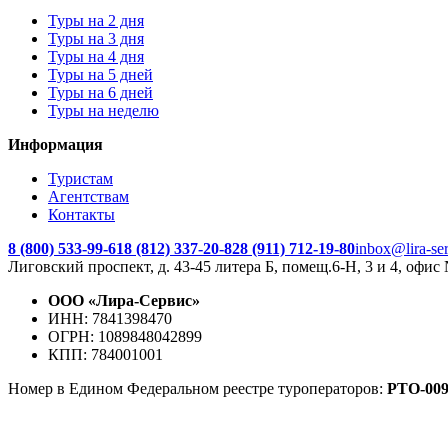
Туры на 2 дня
Туры на 3 дня
Туры на 4 дня
Туры на 5 дней
Туры на 6 дней
Туры на неделю
Информация
Туристам
Агентствам
Контакты
8 (800) 533-99-61
8 (812) 337-20-82
8 (911) 712-19-80
inbox@lira-ser
Лиговский проспект, д. 43-45 литера Б, помещ.6-Н, 3 и 4, офис
ООО «Лира-Сервис»
ИНН: 7841398470
ОГРН: 1089848042899
КПП: 784001001
Номер в Едином Федеральном реестре туроператоров:
РTO‑009