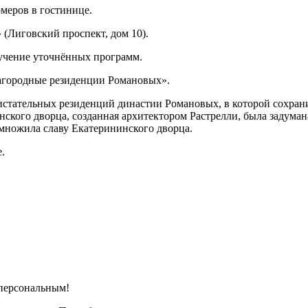
меров в гостинице.
 (Лиговский проспект, дом 10).
лучение уточнённых программ.
Загородные резиденции Романовых».
истательных резиденций династии Романовых, в которой сохран
инского дворца, созданная архитектором Растрелли, была задума
умножила славу Екатерининского дворца.
.
 персональным!